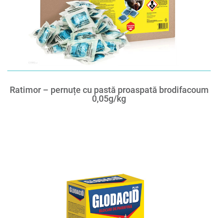
Ratimor – pernuțe cu pastă proaspată brodifacoum
0,05g/kg