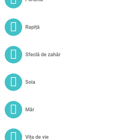
Rapiță
Sfeclă de zahăr
Soia
Măr
Vița de vie