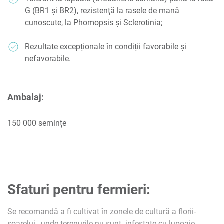
G (BR1 și BR2), rezistenţă la rasele de mană
cunoscute, la Phomopsis și Sclerotinia;
Rezultate excepționale în condiții favorabile și
nefavorabile.
Ambalaj:
150 000 semințe
Sfaturi pentru fermieri:
Se recomandă a fi cultivat în zonele de cultură a florii-
soarelui, unde terenurile nu sunt infestate cu lupoaie