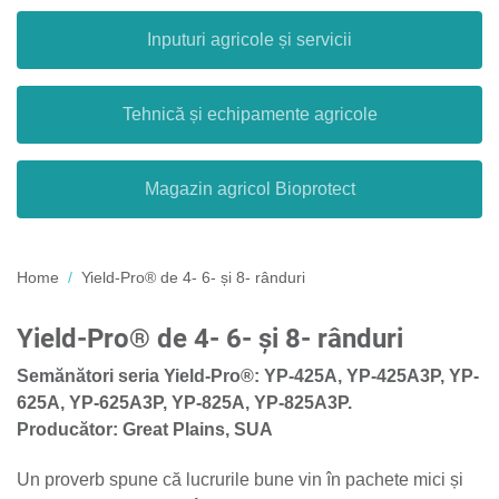
Inputuri agricole și servicii
Tehnică și echipamente agricole
Magazin agricol Bioprotect
Home
Yield-Pro® de 4- 6- și 8- rânduri
Yield-Pro® de 4- 6- și 8- rânduri
Semănători seria
Yield-Pro®: YP-425A, YP-425A3P, YP-
625A, YP-625A3P, YP-825A, YP-825A3P.
Producător: Great Plains, SUA
Un proverb spune că lucrurile bune vin în pachete mici și