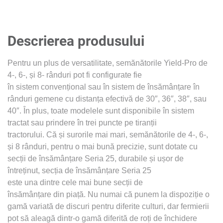
Descrierea produsului
Pentru un plus de versatilitate, semănătorile Yield-Pro de
4-, 6-, și 8- rânduri pot fi configurate fie
în sistem convențional sau în sistem de însămânțare în
rânduri gemene cu distanța efectivă de 30″, 36″, 38″, sau
40″. În plus, toate modelele sunt disponibile în sistem
tractat sau prindere în trei puncte pe tiranții
tractorului. Că și surorile mai mari, semănătorile de 4-, 6-,
și 8 rânduri, pentru o mai bună precizie, sunt dotate cu
secții de însămânțare Seria 25, durabile și ușor de
întreținut, secția de însămânțare Seria 25
este una dintre cele mai bune secții de
însămânțare din piață. Nu numai că punem la dispoziție o
gamă variată de discuri pentru diferite culturi, dar fermierii
pot să aleagă dintr-o gamă diferită de roți de închidere