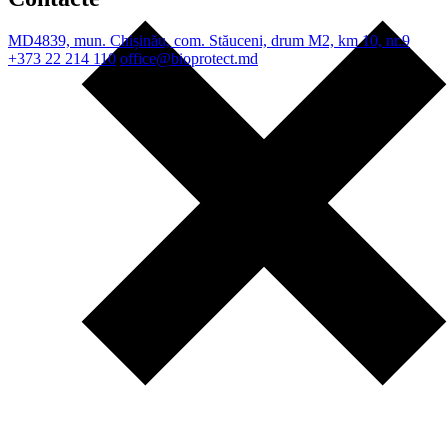
MD4839, mun. Chișinău, com. Stăuceni, drum M2, km 10, nr.9
+373 22 214 110
office@bioprotect.md