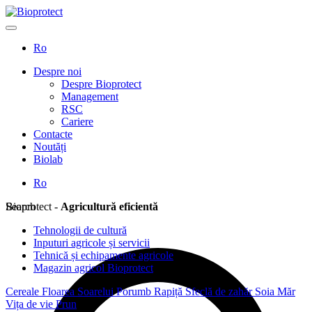
Ro
Despre noi
Despre Bioprotect
Management
RSC
Cariere
Contacte
Noutăți
Biolab
Ro
Search
Bioprotect -
Agricultură eficientă
Tehnologii de cultură
Inputuri agricole și servicii
Tehnică și echipamente agricole
Magazin agricol Bioprotect
Cereale
Floarea Soarelui
Porumb
Rapiță
Sfeclă de zahăr
Soia
Măr
Vița de vie
Prun