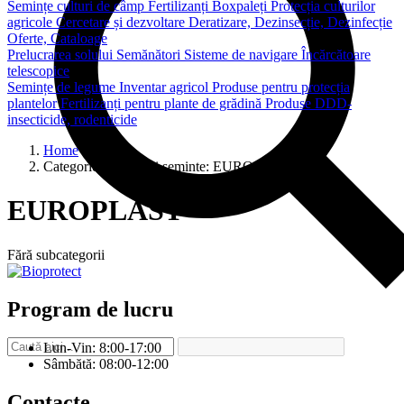
Semințe culturi de câmp
Fertilizanți
Boxpaleți
Protecția culturilor
agricole
Cercetare și dezvoltare
Deratizare, Dezinsecție, Dezinfecție
Oferte, Cataloage
Prelucrarea solului
Semănători
Sisteme de navigare
Încărcătoare
telescopice
Semințe de legume
Inventar agricol
Produse pentru protecția
plantelor
Fertilizanți pentru plante de grădină
Produse DDD-
insecticide, rodenticide
Home
Categorie inputuri si seminte:
EUROPLAST
EUROPLAST
Fără subcategorii
Program de lucru
Lun-Vin: 8:00-17:00
Sâmbătă: 08:00-12:00
Contacte