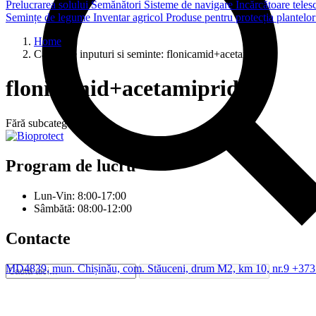
Prelucrarea solului
Semănători
Sisteme de navigare
Încărcătoare teles
Semințe de legume
Inventar agricol
Produse pentru protecția plantelo
Home
Categorie inputuri si seminte:
flonicamid+acetamiprid
flonicamid+acetamiprid
Fără subcategorii
Program de lucru
Lun-Vin: 8:00-17:00
Sâmbătă: 08:00-12:00
Contacte
MD4839, mun. Chișinău, com. Stăuceni, drum M2, km 10, nr.9
+373