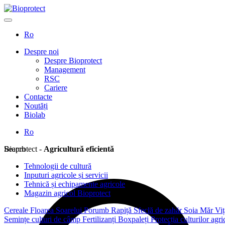
Ro
Despre noi
Despre Bioprotect
Management
RSC
Cariere
Contacte
Noutăți
Biolab
Ro
Search
Bioprotect -
Agricultură eficientă
Tehnologii de cultură
Inputuri agricole și servicii
Tehnică și echipamente agricole
Magazin agricol Bioprotect
Cereale
Floarea Soarelui
Porumb
Rapiță
Sfeclă de zahăr
Soia
Măr
Viț
Semințe culturi de câmp
Fertilizanți
Boxpaleți
Protecția culturilor agr