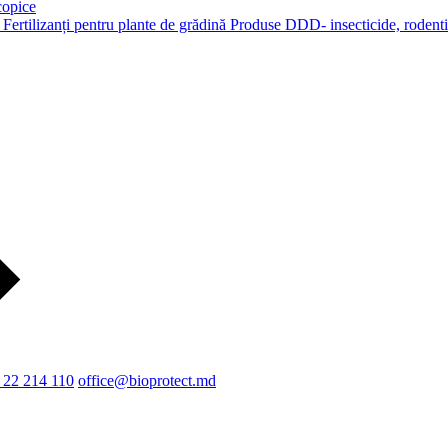
copice
r
Fertilizanți pentru plante de grădină
Produse DDD- insecticide, rodenti
 22 214 110
office@bioprotect.md