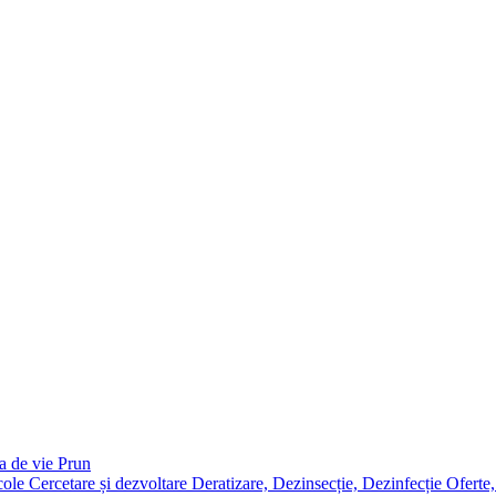
a de vie
Prun
icole
Cercetare și dezvoltare
Deratizare, Dezinsecție, Dezinfecție
Oferte