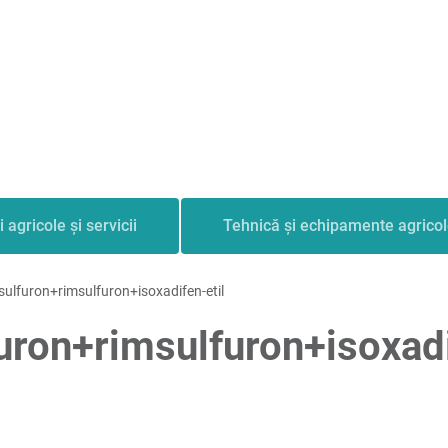
i agricole și servicii
Tehnică și echipamente agrico
ulfuron+rimsulfuron+isoxadifen-etil
ron+rimsulfuron+isoxadi