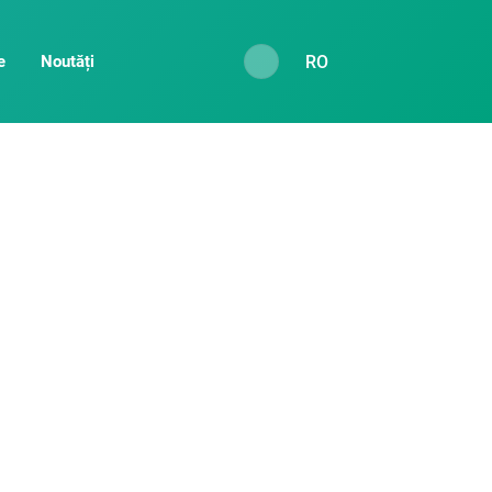
RO
e
Noutăți
tă