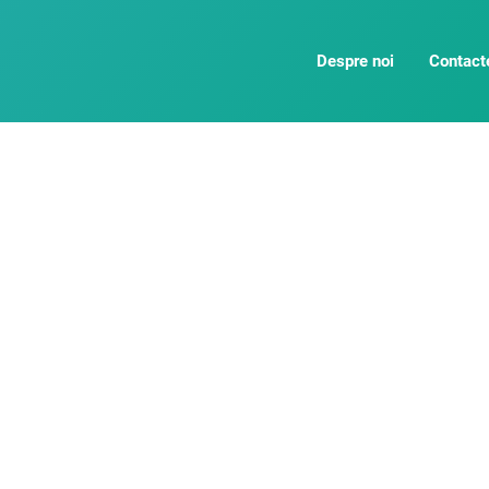
Despre noi
Contact
gricultură eficien