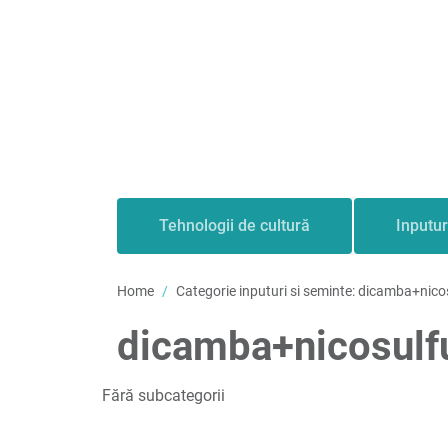
Tehnologii de cultură
Inputur
Home
Categorie inputuri si seminte:
dicamba+nicos
dicamba+nicosulfu
Fără subcategorii