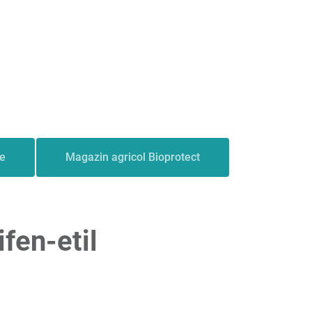
le
Magazin agricol Bioprotect
fen-etil