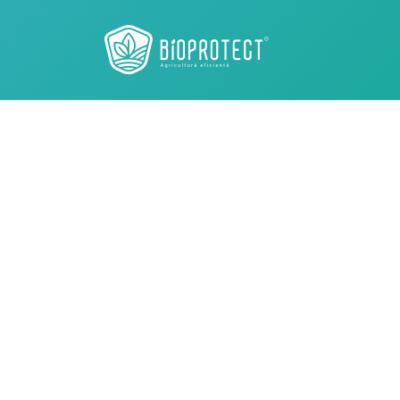
Bioprotect -
A