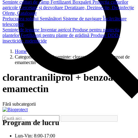
Semințe culturi de câmp
Fertilizanți
Boxpaleți
Protecția culturilor
agricole
Cercetare și dezvoltare
Deratizare, Dezinsecție, Dezinfecție
Oferte, Cataloage
Prelucrarea solului
Semănători
Sisteme de navigare
Încărcătoare
telescopice
Semințe de legume
Inventar agricol
Produse pentru protecția
plantelor
Fertilizanți pentru plante de grădină
Produse DDD-
insecticide, rodenticide
Home
Categorie inputuri si seminte:
clorantraniliprol + benzoat de
emamectin
clorantraniliprol + benzoat de
emamectin
Fără subcategorii
Program de lucru
Lun-Vin: 8:00-17:00