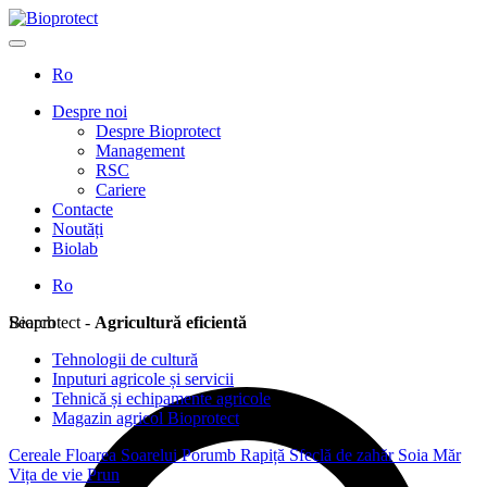
Ro
Despre noi
Despre Bioprotect
Management
RSC
Cariere
Contacte
Noutăți
Biolab
Ro
Search
Bioprotect -
Agricultură eficientă
Tehnologii de cultură
Inputuri agricole și servicii
Tehnică și echipamente agricole
Magazin agricol Bioprotect
Cereale
Floarea Soarelui
Porumb
Rapiță
Sfeclă de zahăr
Soia
Măr
Vița de vie
Prun