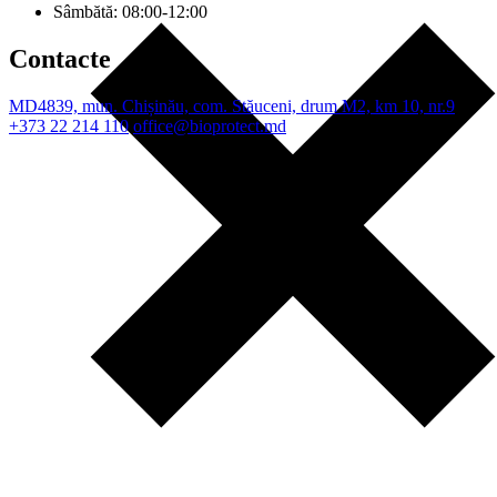
Sâmbătă: 08:00-12:00
Contacte
MD4839, mun. Chișinău, com. Stăuceni, drum M2, km 10, nr.9
+373 22 214 110
office@bioprotect.md