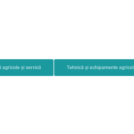
i agricole și servicii
Tehnică și echipamente agrico