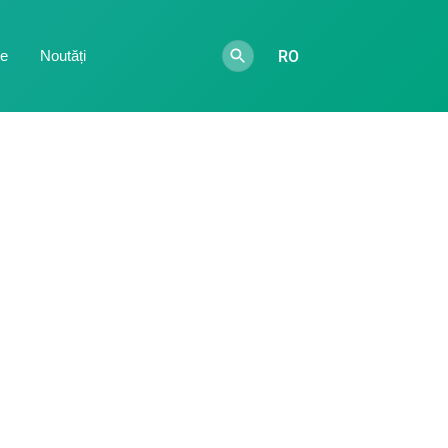
RO
te
Noutăți
tă