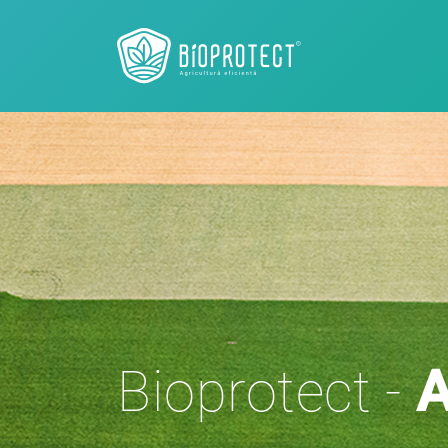
Bioprotect -
A