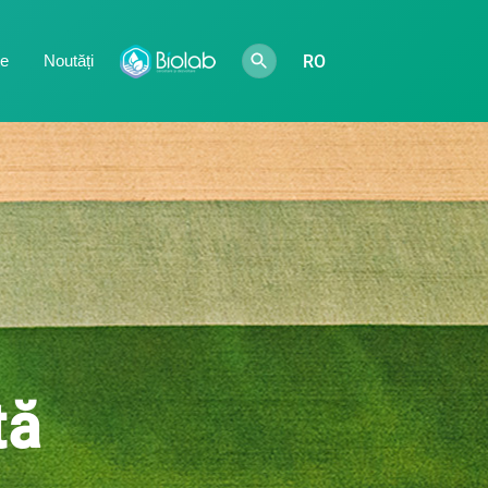
RO
te
Noutăți
tă