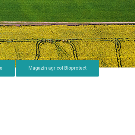
le
Magazin agricol Bioprotect