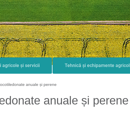
i agricole și servicii
Tehnică și echipamente agrico
ocotiledonate anuale și perene
ledonate anuale și perene