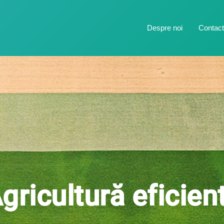
Despre noi
Contac
gricultură eficien