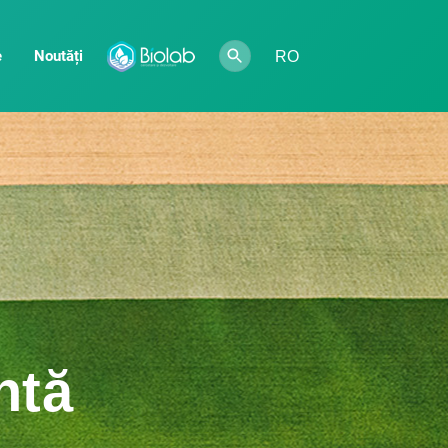
e
Noutăți
RO
ntă