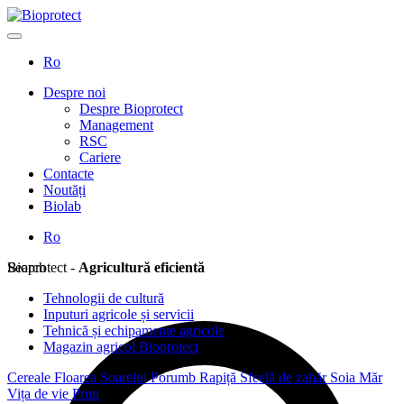
Ro
Despre noi
Despre Bioprotect
Management
RSC
Cariere
Contacte
Noutăți
Biolab
Ro
Search
Bioprotect -
Agricultură eficientă
Tehnologii de cultură
Inputuri agricole și servicii
Tehnică și echipamente agricole
Magazin agricol Bioprotect
Cereale
Floarea Soarelui
Porumb
Rapiță
Sfeclă de zahăr
Soia
Măr
Vița de vie
Prun