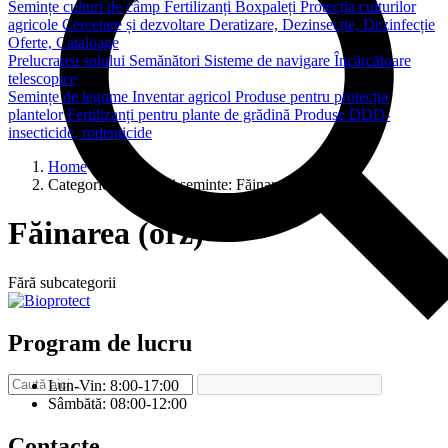
Semințe culturi de câmp
Fertilizanți
Boxpaleți
Protecția culturilor
agricole
Cercetare și dezvoltare
Deratizare, Dezinsecție, Dezinfecție
Oferte, Cataloage
Prelucrarea solului
Semănători
Sisteme de navigare
Încărcătoare
telescopice
Semințe de legume
Inventar agricol
Produse pentru protecția
plantelor
Fertilizanți pentru plante de grădină
Produse DDD-
insecticide, rodenticide
Home
Categorie inputuri si seminte:
Făinarea (orz)
Făinarea (orz)
Fără subcategorii
Program de lucru
Lun-Vin: 8:00-17:00
Sâmbătă: 08:00-12:00
Contacte