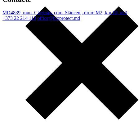
MD4839, mun. Chișinău, com. Stăuceni, drum M2, km 10, nr.9
+373 22 214 110
office@bioprotect.md