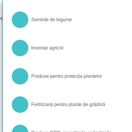
rch
Cereale
Semințe culturi de câmp
Prelucrarea solului
Semințe de legume
Floarea Soarelui
Fertilizanți
Semănători
Inventar agricol
Porumb
Boxpaleți
Sisteme de navigare
Produse pentru protecția plantelor
Rapiță
Protecția culturilor agricole
Încărcătoare telescopice
Fertilizanți pentru plante de grădină