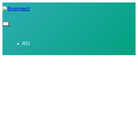
RO
Bioprotect -
Agricultură eficientă