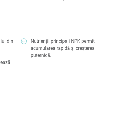
iul din
Nutrienții principali NPK permit
acumularea rapidă și creșterea
puternică.
erează