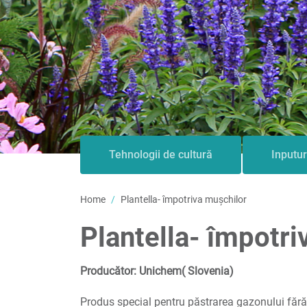
Tehnologii de cultură
Inputur
Home
Plantella- împotriva mușchilor
Plantella- împotri
Producător: Unichem( Slovenia)
Produs special pentru păstrarea gazonului fără 