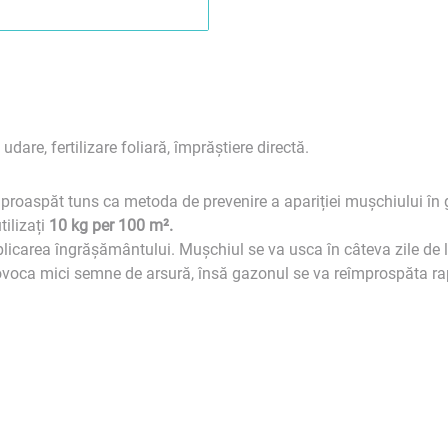
dare, fertilizare foliară, împrăștiere directă.
proaspăt tuns ca metoda de prevenire a apariției mușchiului în
tilizați
10 kg per 100 m².
carea îngrășământului. Mușchiul se va usca în câteva zile de la a
voca mici semne de arsură, însă gazonul se va reîmprospăta ra