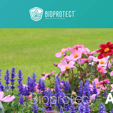
Bioprotect -
A