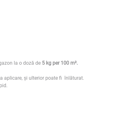
 gazon la o doză de
5 kg per 100 m².
plicare, și ulterior poate fi înlăturat.
pid.