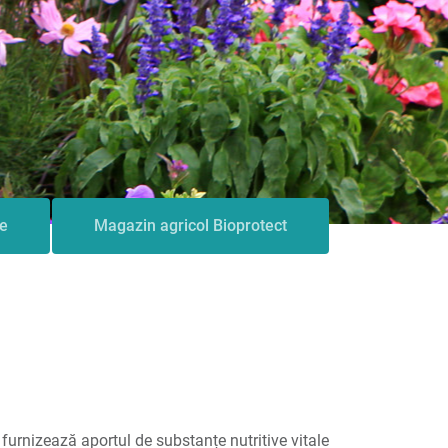
le
Magazin agricol Bioprotect
furnizează aportul de substanțe nutritive vitale