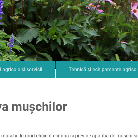
i agricole și servicii
Tehnică și echipamente agrico
va mușchilor
mușchi. În mod eficient elimină și previne apariția de mușchi și 