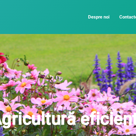
Despre noi
Contact
gricultură eficien