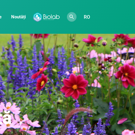
RO
e
Noutăți
tă