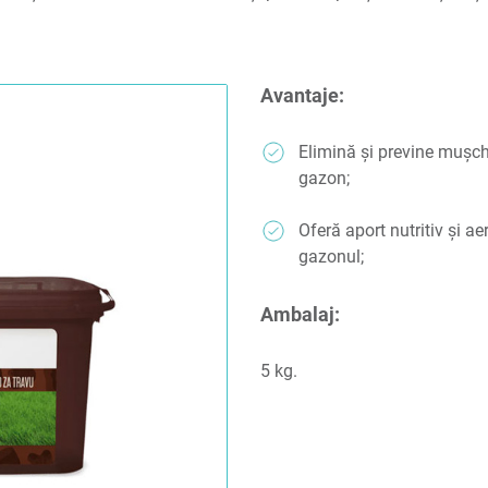
Avantaje:
Elimină și previne mușch
gazon;
Oferă aport nutritiv și a
gazonul;
Ambalaj:
5 kg.