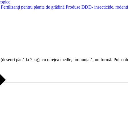
copice
r
Fertilizanți pentru plante de grădină
Produse DDD- insecticide, rodenti
(deseori până la 7 kg), cu o rețea medie, pronunțată, uniformă. Pulpa 