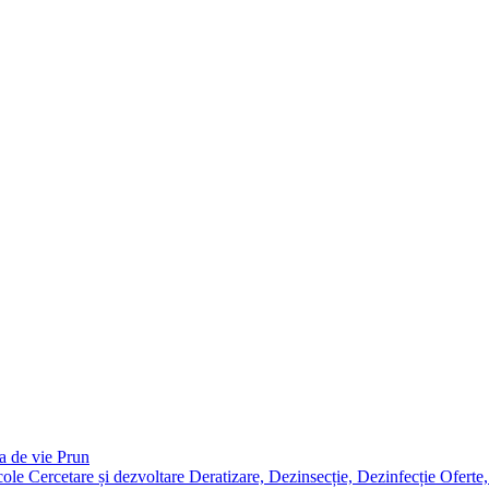
a de vie
Prun
icole
Cercetare și dezvoltare
Deratizare, Dezinsecție, Dezinfecție
Oferte