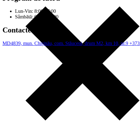
Lun-Vin: 8:00-17:00
Sâmbătă: 08:00-12:00
Contacte
MD4839, mun. Chișinău, com. Stăuceni, drum M2, km 10, nr.9
+373