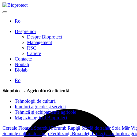
Ro
Despre noi
Despre Bioprotect
Management
RSC
Cariere
Contacte
Noutăți
Biolab
Ro
Search
Bioprotect -
Agricultură eficientă
Tehnologii de cultură
Inputuri agricole și servicii
Tehnică și echipamente agricole
Magazin agricol Bioprotect
Cereale
Floarea Soarelui
Porumb
Rapiță
Sfeclă de zahăr
Soia
Măr
Viț
Semințe culturi de câmp
Fertilizanți
Boxpaleți
Protecția culturilor agr