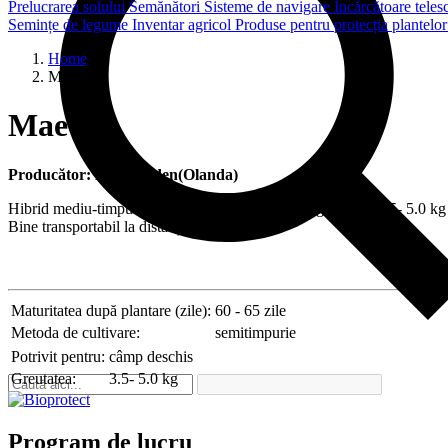
Prelucrarea solului
Semănători
Sisteme de navigare
Încărcătoare teles
Semințe de legume
Inventar agricol
Produse pentru protecția plantelo
Home
Mae F1
Mae F1
Produc
ător: Enza Zaden(Olanda)
Hibrid mediu-timpuriu tip Ananas. Forma ovală, greutatea 3.5- 5.0 kg 
Bine transportabil la distanțe mari.
Maturitatea după plantare (zile):
60 - 65 zile
Metoda de cultivare:
semitimpurie
Potrivit pentru:
câmp deschis
Greutatea:
3.5- 5.0 kg
Program de lucru