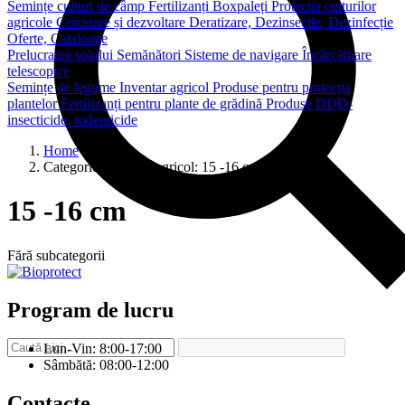
Semințe culturi de câmp
Fertilizanți
Boxpaleți
Protecția culturilor
agricole
Cercetare și dezvoltare
Deratizare, Dezinsecție, Dezinfecție
Oferte, Cataloage
Prelucrarea solului
Semănători
Sisteme de navigare
Încărcătoare
telescopice
Semințe de legume
Inventar agricol
Produse pentru protecția
plantelor
Fertilizanți pentru plante de grădină
Produse DDD-
insecticide, rodenticide
Home
Categorie Magazin agricol:
15 -16 cm
15 -16 cm
Fără subcategorii
Program de lucru
Lun-Vin: 8:00-17:00
Sâmbătă: 08:00-12:00
Contacte