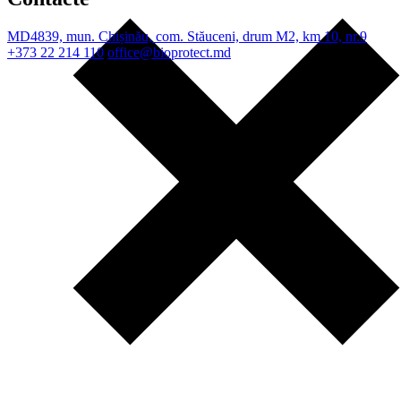
MD4839, mun. Chișinău, com. Stăuceni, drum M2, km 10, nr.9
+373 22 214 110
office@bioprotect.md