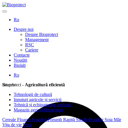
Ro
Despre noi
Despre Bioprotect
Management
RSC
Cariere
Contacte
Noutăți
Biolab
Ro
Search
Bioprotect -
Agricultură eficientă
Tehnologii de cultură
Inputuri agricole și servicii
Tehnică și echipamente agricole
Magazin agricol Bioprotect
Cereale
Floarea Soarelui
Porumb
Rapiță
Sfeclă de zahăr
Soia
Măr
Vița de vie
Prun