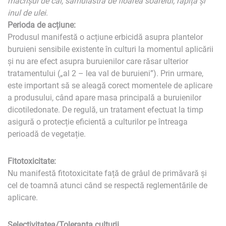
măcrișul de cal, sămulastră de floarea soarelui, rapița și
inul de ulei
.
Perioda de acțiune:
Produsul manifestă o acțiune erbicidă asupra plantelor
buruieni sensibile existente în culturi la momentul aplicării
și nu are efect asupra buruienilor care răsar ulterior
tratamentului („al 2 – lea val de buruieni”). Prin urmare,
este important să se aleagă corect momentele de aplicare
a produsului, când apare masa principală a buruienilor
dicotiledonate. De regulă, un tratament efectuat la timp
asigură o protecție eficientă a culturilor pe întreaga
perioadă de vegetație.
Fitotoxicitate:
Nu manifestă fitotoxicitate față de grâul de primăvară și
cel de toamnă atunci când se respectă reglementările de
aplicare.
Selectivitatea/Toleranța culturii