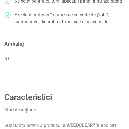
Selectiv pentru cultură, aplicabil până la frunza steag
Excelent partener în amestec cu erbicide (2,4-D,
sulfoniluree, dicamba), fungicide și insecticide
Ambalaj
5 L
Caracteristici
Mod de acțiune:
®
Substanța activă a produsului
WEEDCLEAR
(fluroxipir)