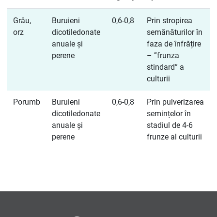
Grâu,
Buruieni
0,6-0,8
Prin stropirea
orz
dicotiledonate
semănăturilor în
anuale și
faza de înfrățire
perene
– ”frunza
stindard” a
culturii
Porumb
Buruieni
0,6-0,8
Prin pulverizarea
dicotiledonate
semințelor în
anuale și
stadiul de 4-6
perene
frunze al culturii