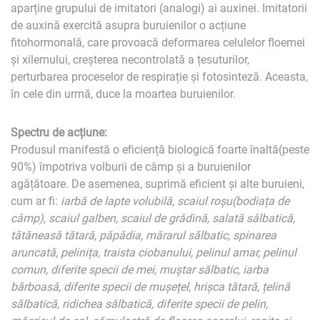
aparține grupului de imitatori (analogi) ai auxinei. Imitatorii
de auxină exercită asupra buruienilor o acțiune
fitohormonală, care provoacă deformarea celulelor floemei
și xilemului, creșterea necontrolată a țesuturilor,
perturbarea proceselor de respirație și fotosinteză. Aceasta,
în cele din urmă, duce la moartea buruienilor.
Spectru de acțiune:
Produsul manifestă o eficiență biologică foarte înaltă(peste
90%) împotriva volburii de câmp și a buruienilor
agățătoare. De asemenea, suprimă eficient și alte buruieni,
cum ar fi:
iarbă de lapte volubilă, scaiul roșu(bodiața de
câmp), scaiul galben, scaiul de grădină, salată sălbatică,
tătăneasă tătară, păpădia, mărarul sălbatic, spinarea
aruncată, pelinița, traista ciobanului, pelinul amar, pelinul
comun, diferite specii de mei, muștar sălbatic, iarba
bărboasă, diferite specii de mușețel, hrișca tătară, țelină
sălbatică, ridichea sălbatică, diferite specii de pelin,