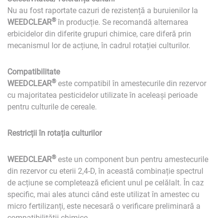
Nu au fost raportate cazuri de rezistență a buruienilor la
®
WEEDCLEAR
în producție. Se recomandă alternarea
erbicidelor din diferite grupuri chimice, care diferă prin
mecanismul lor de acțiune, în cadrul rotației culturilor.
Compatibilitate
®
WEEDCLEAR
este compatibil în amestecurile din rezervor
cu majoritatea pesticidelor utilizate în aceleași perioade
pentru culturile de cereale.
Restricții în rotația culturilor
®
WEEDCLEAR
este un component bun pentru amestecurile
din rezervor cu eterii 2,4-D, în această combinație spectrul
de acțiune se completează eficient unul pe celălalt. În caz
specific, mai ales atunci când este utilizat în amestec cu
micro fertilizanți, este necesară o verificare preliminară a
compatibilității chimice.