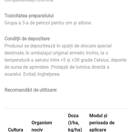
Toxicitatea preparatului
Grupa a 3-a de pericol pentru om și albine.
Condiții de depozitare
Produsul se depozitează în spații de stocare special
destinate, în ambalajul original ermetic închis, la o
temperatură a aerului între +5 și +30 grade Celsius, departe
de surse de aprindere. Protejați de lumina directă a
soarelui. Evitați înghețarea.
Recomandări de utilizare:
Doza
Modul și
Organism
(l/ha,
perioada de
Cultura
nociv
kg/ha)
aplicare