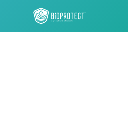
Bioprotect -
A