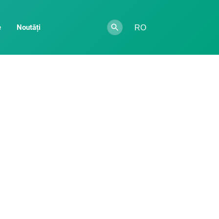
e
Noutăți
RO
ntă