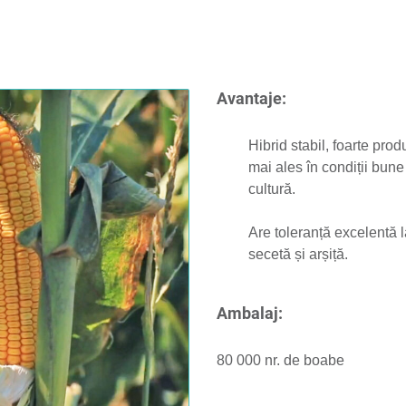
Avantaje:
Hibrid stabil, foarte produ
mai ales în condiții bune
cultură.
Are toleranță excelentă 
secetă și arșiță.
Ambalaj:
80 000 nr. de boabe