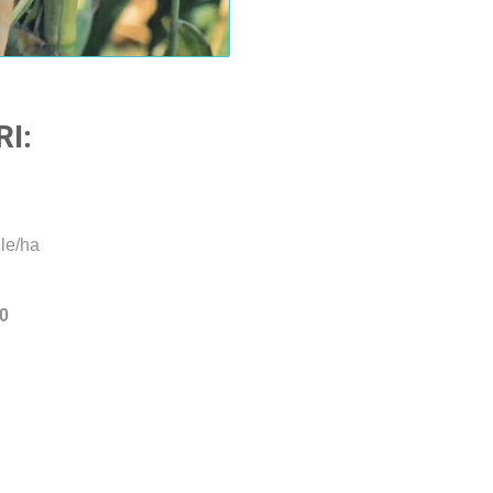
I:
ile/ha
0