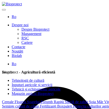
Ro
Despre noi
Despre Bioprotect
Management
RSC
Cariere
Contacte
Noutăți
Biolab
Ro
Search
Bioprotect -
Agricultură eficientă
Tehnologii de cultură
Inputuri agricole și servicii
Tehnică și echipamente agricole
Magazin agricol Bioprotect
Cereale
Floarea Soarelui
Porumb
Rapiță
Sfeclă de zahăr
Soia
Măr
Viț
Semințe culturi de câmp
Fertilizanți
Boxpaleți
Protecția culturilor agr