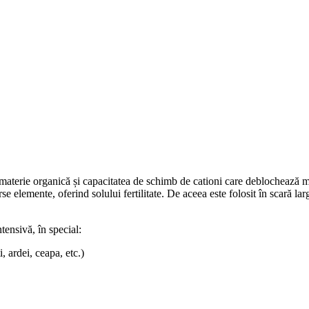
e materie organică și capacitatea de schimb de cationi care deblochează m
erse elemente, oferind solului fertilitate. De aceea este folosit în scară l
tensivă, în special:
i, ardei, ceapa, etc.)