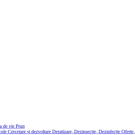
a de vie
Prun
icole
Cercetare și dezvoltare
Deratizare, Dezinsecție, Dezinfecție
Oferte