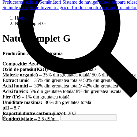
Prelucrarea solului
Semănători
Sisteme de navigare
Încărcătoare teles
Semințe de legume
Inventar agricol
Produse pentru protecția plantelo
Home
Naturcomplet G
Naturcomplet G
Producător: Daymsa, Spania
Compoziție:
Azot organic(N)
– 1% din greutatea totală
Oxid de potasiu(K2O)
– 5% din greutatea totală
Materie organică
– 35% din greutatea totală/ 50% din greutatea usca
Extract umic
– 35% din greutatea totală/ 50% din greutatea uscată
Acizi humici
– 30% din greutatea totală/ 42% din greutatea uscată
Acizi fulvici:
5% din greutatea totală/ 8% din greutatea uscată
Fier (Fe)
– 1% din greutatea totală
Umiditate maximă:
30% din greutatea totală
pH
– 8.7
Raportul dintre carbon și azot:
20.3
Conductivitate
– 2.5 dS/m