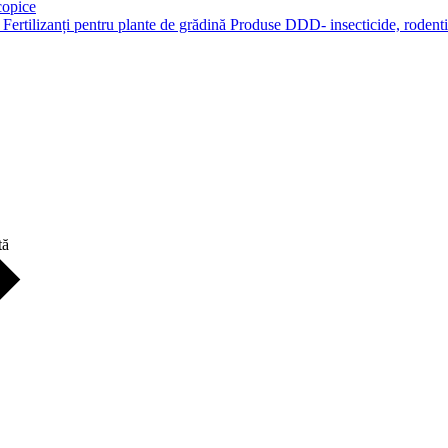
copice
r
Fertilizanți pentru plante de grădină
Produse DDD- insecticide, rodenti
tă