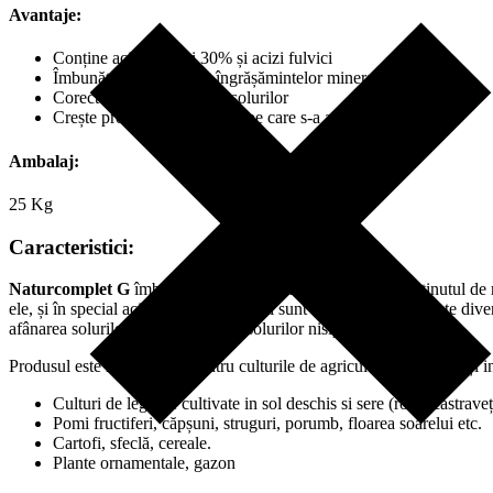
Avantaje:
Conține acizi humici 30% și acizi fulvici
Îmbunătățește eficiența îngrășămintelor minerale
Corectează mineralizarea solurilor
Crește producțiile culturilor pe care s-a aplicat
Ambalaj:
25 Kg
Caracteristici:
Naturcomplet G
îmbunătățește structura solului, crește conținutul d
ele, și în special acizii humici și fulvici sunt legătura dintre aceste div
afânarea solurilor dense și legarea solurilor nisipoase.
Produsul este recomandat pentru culturile de agricultură extensivă și in
Culturi de legume cultivate in sol deschis si sere (roșii, castraveț
Pomi fructiferi, căpșuni, struguri, porumb, floarea soarelui etc.
Cartofi, sfeclă, cereale.
Plante ornamentale, gazon