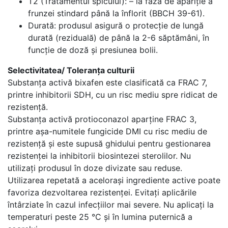
T2 (Tratamentul spicului): – la faza de apariție a
frunzei stindard până la înflorit (BBCH 39-61).
Durată: produsul asigură o protecție de lungă
durată (reziduală) de până la 2-6 săptămâni, în
funcție de doză și presiunea bolii.
Selectivitatea/ Toleranța culturii
Substanța activă bixafen este clasificată ca FRAC 7,
printre inhibitorii SDH, cu un risc mediu spre ridicat de
rezistență.
Substanța activă protioconazol aparține FRAC 3,
printre așa-numitele fungicide DMI cu risc mediu de
rezistență și este supusă ghidului pentru gestionarea
rezistenței la inhibitorii biosintezei sterolilor. Nu
utilizați produsul în doze divizate sau reduse.
Utilizarea repetată a acelorași ingrediente active poate
favoriza dezvoltarea rezistenței. Evitați aplicările
întârziate în cazul infecțiilor mai severe. Nu aplicați la
temperaturi peste 25 °C și în lumina puternică a