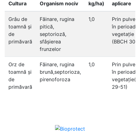
Cultura
Organism nociv
kg/ha)
aplicare
Grâu de
Făinare, rugina
1,0
Prin pulveri
toamnă și
pitică,
în perioada
de
septorioză,
vegetație
primăvară
sfâșierea
(BBCH 30-5
frunzelor
Orz de
Făinare, rugina
1,0
Prin pulveri
toamnă și
brună,septorioza,
în perioada
de
pirenoforoza
vegetație(
primăvară
29-51)