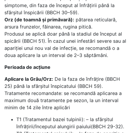
simptome, din faza de început al înfrățirii până la
sfârșitul înspicării (BBCH 30–59).
Orz (de toamnă și primăvară):
pătarea reticulară,
arsura frunzelor, făinarea, rugina pitică.
Produsul se aplică doar până la stadiul de început al
spicării (BBCH 51). În cazul unei infestări severe sau al
apariției unui nou val de infecție, se recomandă o a
doua aplicare la un interval de 2–3 săptămâni.
Perioada de acțiune
Aplicare la Grâu/Orz:
De la faza de înfrățire (BBCH
25) până la sfârșitul înspicatului (BBCH 59).
Tratamente recomandate: se recomandă aplicarea a
maximum două tratamente pe sezon, la un interval
minim de 14 zile între aplicări
T1 (Tratamentul bazei tulpinii): – la sfârșitul
înfrățirii/începutul alungirii paiului(BBCH 29-32).