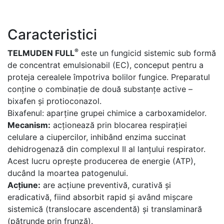
Caracteristici
®
TELMUDEN FULL
este un fungicid sistemic sub formă
de concentrat emulsionabil (EC), conceput pentru a
proteja cerealele împotriva bolilor fungice. Preparatul
conține o combinație de două substanțe active –
bixafen și protioconazol.
Bixafenul: aparține grupei chimice a carboxamidelor.
Mecanism:
acționează prin blocarea respirației
celulare a ciupercilor, inhibând enzima succinat
dehidrogenază din complexul II al lanțului respirator.
Acest lucru oprește producerea de energie (ATP),
ducând la moartea patogenului.
Acțiune:
are acțiune preventivă, curativă și
eradicativă, fiind absorbit rapid și având mișcare
sistemică (translocare ascendentă) și translaminară
(pătrunde prin frunză).