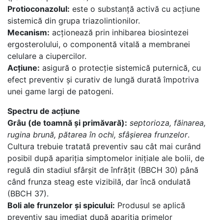
Protioconazolul:
este o substanță activă cu acțiune
sistemică din grupa triazolintionilor.
Mecanism:
acționează prin inhibarea biosintezei
ergosterolului, o componentă vitală a membranei
celulare a ciupercilor.
Acțiune:
asigură o protecție sistemică puternică, cu
efect preventiv și curativ de lungă durată împotriva
unei game largi de patogeni.
Spectru de acțiune
Grâu (de toamnă și primăvară):
septorioza, făinarea,
rugina brună, pătarea în ochi, sfâșierea frunzelor
.
Cultura trebuie tratată preventiv sau cât mai curând
posibil după apariția simptomelor inițiale ale bolii, de
regulă din stadiul sfârșit de înfrățit (BBCH 30) până
când frunza steag este vizibilă, dar încă ondulată
(BBCH 37).
Boli ale frunzelor și spicului:
Produsul se aplică
preventiv sau imediat după apariția primelor