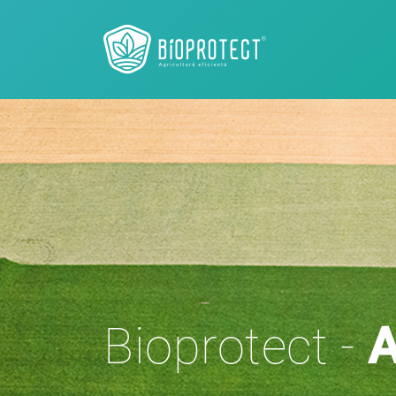
Bioprotect -
A