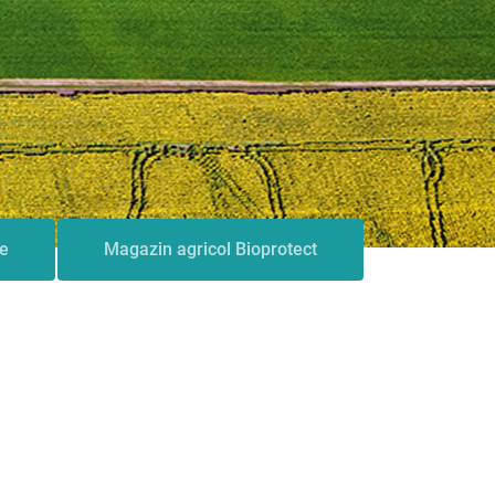
le
Magazin agricol Bioprotect