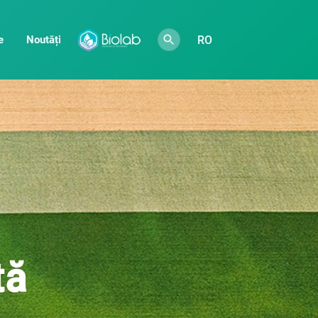
RO
e
Noutăți
tă