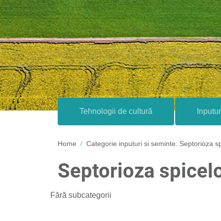
Tehnologii de cultură
Inputur
Home
Categorie inputuri si seminte:
Septorioza sp
Septorioza spicel
Fără subcategorii