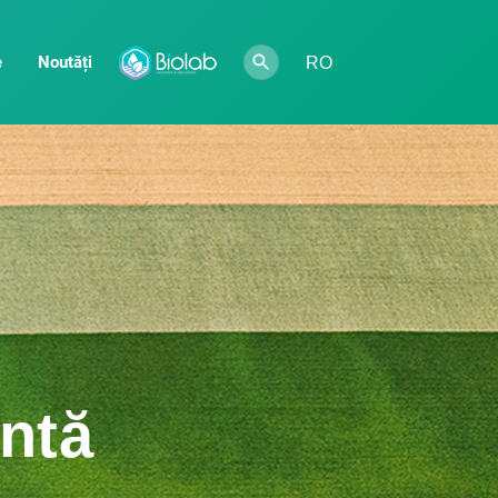
e
Noutăți
RO
entă